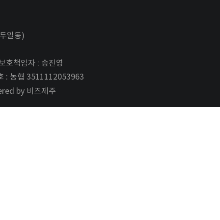
두일동)
보호책임자 : 송진영
: 농협 3511112053963
ered by 비즈제주