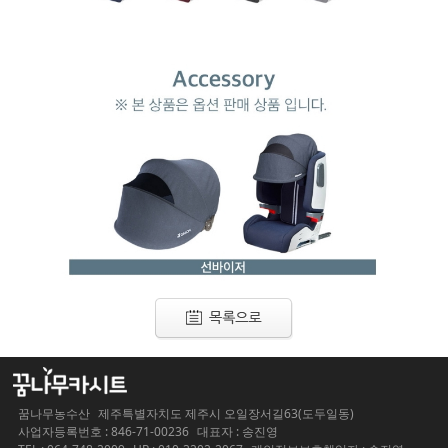
꿈나무농수산
제주특별자치도 제주시 오일장서길63(도두일동)
사업자등록번호 : 846-71-00236
대표자 : 송진영